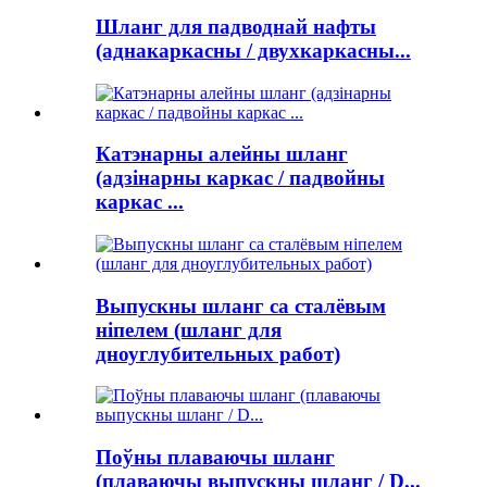
Шланг для падводнай нафты
(аднакаркасны / двухкаркасны...
Катэнарны алейны шланг
(адзінарны каркас / падвойны
каркас ...
Выпускны шланг са сталёвым
ніпелем (шланг для
дноуглубительных работ)
Поўны плаваючы шланг
(плаваючы выпускны шланг / D...