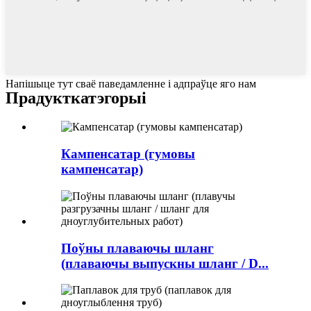
Напішыце тут сваё паведамленне і адпраўце яго нам
Прадукт
катэгорыі
Кампенсатар (гумовы
кампенсатар)
Поўны плаваючы шланг
(плаваючы выпускны шланг / D...