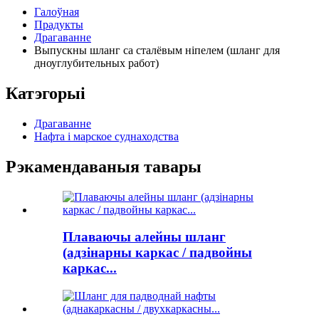
Галоўная
Прадукты
Драгаванне
Выпускны шланг са сталёвым ніпелем (шланг для
дноуглубительных работ)
Катэгорыі
Драгаванне
Нафта і марское суднаходства
Рэкамендаваныя тавары
Плаваючы алейны шланг
(адзінарны каркас / падвойны
каркас...