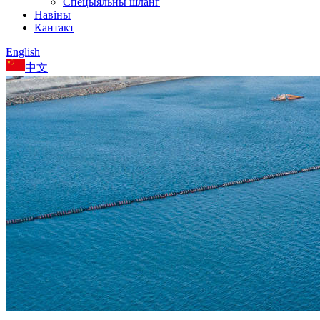
Спецыяльны шланг
Навіны
Кантакт
English
中文