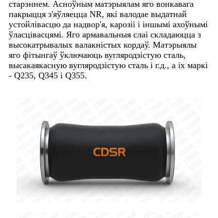
старэннем. Асноўным матэрыялам яго вонкавага
пакрыцця з'яўляецца NR, які валодае выдатнай
устойлівасцю да надвор'я, карозіі і іншымі ахоўнымі
ўласцівасцямі. Яго армавальныя слаі складаюцца з
высокатрывалых валакністых кордаў. Матэрыялы
яго фітынгаў ўключаюць вугляродзістую сталь,
высакаякасную вугляродзістую сталь і г.д., а іх маркі
- Q235, Q345 і Q355.