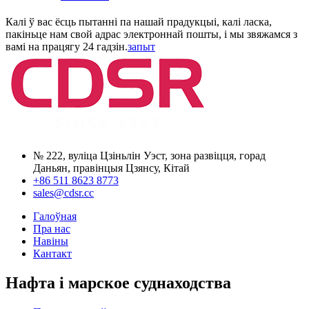
Калі ў вас ёсць пытанні па нашай прадукцыі, калі ласка,
пакіньце нам свой адрас электроннай пошты, і мы звяжамся з
вамі на працягу 24 гадзін.
запыт
№ 222, вуліца Цзіньлін Уэст, зона развіцця, горад
Даньян, правінцыя Цзянсу, Кітай
+86 511 8623 8773
sales@cdsr.cc
Галоўная
Пра нас
Навіны
Кантакт
Нафта і марское суднаходства