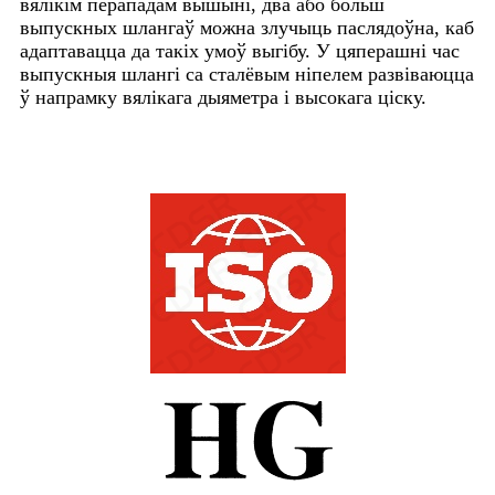
вялікім перападам вышыні, два або больш
выпускных шлангаў можна злучыць паслядоўна, каб
адаптавацца да такіх умоў выгібу. У цяперашні час
выпускныя шлангі са сталёвым ніпелем развіваюцца
ў напрамку вялікага дыяметра і высокага ціску.