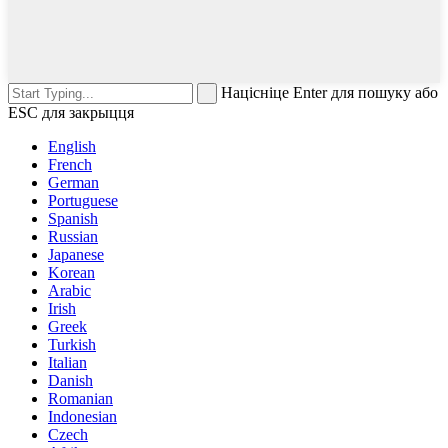
Націсніце Enter для пошуку або
ESC для закрыцця
English
French
German
Portuguese
Spanish
Russian
Japanese
Korean
Arabic
Irish
Greek
Turkish
Italian
Danish
Romanian
Indonesian
Czech