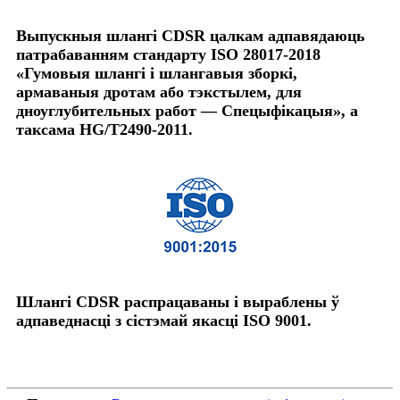
Выпускныя шлангі CDSR цалкам адпавядаюць
патрабаванням стандарту ISO 28017-2018
«Гумовыя шлангі і шлангавыя зборкі,
армаваныя дротам або тэкстылем, для
дноуглубительных работ — Спецыфікацыя», а
таксама HG/T2490-2011.
Шлангі CDSR распрацаваны і выраблены ў
адпаведнасці з сістэмай якасці ISO 9001.