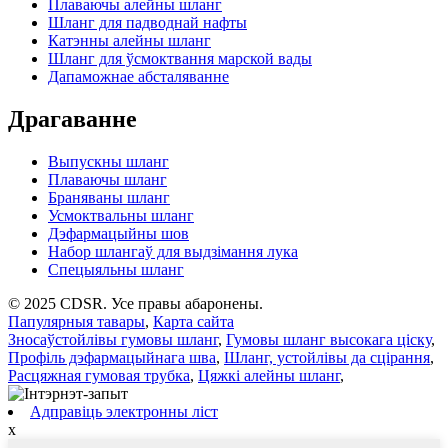
Плаваючы алейны шланг
Шланг для падводнай нафты
Катэнны алейны шланг
Шланг для ўсмоктвання марской вады
Дапаможнае абсталяванне
Драгаванне
Выпускны шланг
Плаваючы шланг
Браняваны шланг
Усмоктвальны шланг
Дэфармацыйны шов
Набор шлангаў для выдзімання лука
Спецыяльны шланг
© 2025 CDSR. Усе правы абаронены.
Папулярныя тавары
,
Карта сайта
Зносаўстойлівы гумовы шланг
,
Гумовы шланг высокага ціску
,
Профіль дэфармацыйнага шва
,
Шланг, устойлівы да сцірання
,
Расцяжная гумовая трубка
,
Цяжкі алейны шланг
,
Адправіць электронны ліст
x