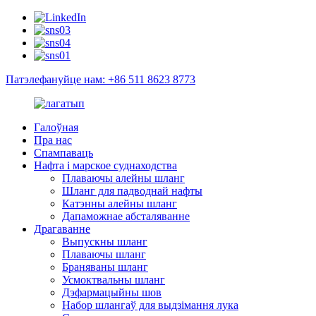
Патэлефануйце нам: +86 511 8623 8773
Галоўная
Пра нас
Спампаваць
Нафта і марское суднаходства
Плаваючы алейны шланг
Шланг для падводнай нафты
Катэнны алейны шланг
Дапаможнае абсталяванне
Драгаванне
Выпускны шланг
Плаваючы шланг
Браняваны шланг
Усмоктвальны шланг
Дэфармацыйны шов
Набор шлангаў для выдзімання лука