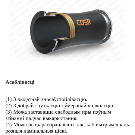
Асаблівасці
(1) З выдатнай зносаўстойлівасцю.
(2) З добрай гнуткасцю і ўмеранай калянасцю.
(3) Можа заставацца свабодным пры пэўным
згінанні падчас выкарыстання.
(4) Можа быць распрацаваны так, каб вытрымліваць
розныя намінальныя ціскі.