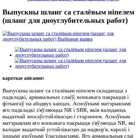
Выпускны шланг са сталёвым ніпелем
(шланг для дноуглубительных работ)
кароткае апісанне:
Выпускны шланг са сталёвым ніпелем складаецца з
падкладкі, армавальных слаёў, вонкавага пакрыцця і
фітынгаў на абодвух канцах. Асноўнымі матэрыяламі
яго падкладкі з'яўляюцца NR і SBR, якія валодаюць
выдатнай зносаўстойлівасцю і старэннем. Асноўным
матэрыялам яго вонкавага пакрыцця з'яўляецца NR, які
валодае выдатнай устойлівасцю да надвор'я, карозіі і
іншымі ахоўнымі ўласцівасцямі. Яго армавальныя слаі