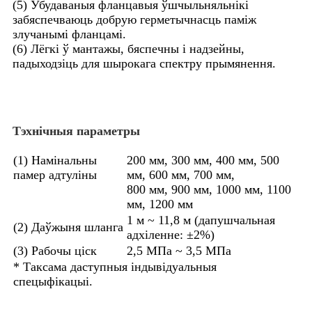
(5) Убудаваныя фланцавыя ўшчыльняльнікі
забяспечваюць добрую герметычнасць паміж
злучанымі фланцамі.
(6) Лёгкі ў мантажы, бяспечны і надзейны,
падыходзіць для шырокага спектру прымянення.
Тэхнічныя параметры
(1) Намінальны
200 мм, 300 мм, 400 мм, 500
памер адтуліны
мм, 600 мм, 700 мм,
800 мм, 900 мм, 1000 мм, 1100
мм, 1200 мм
1 м ~ 11,8 м (дапушчальная
(2) Даўжыня шланга
адхіленне: ±2%)
(3) Рабочы ціск
2,5 МПа ~ 3,5 МПа
* Таксама даступныя індывідуальныя
спецыфікацыі.