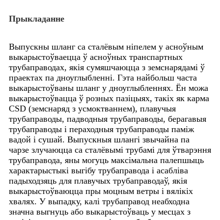
Прыкладанне
Выпускны шланг са сталёвым ніпелем у асноўным
выкарыстоўваецца ў асноўных транспартных
трубаправодах, якія сумяшчаюцца з земснарядамі ў
праектах па дноуглыбленні. Гэта найбольш часта
выкарыстоўваны шланг у дноуглыбленнях. Ён можа
выкарыстоўвацца ў розных пазіцыях, такіх як карма
CSD (земснаряд з усмоктваннем), плавучыя
трубаправоды, падводныя трубаправоды, берагавыя
трубаправоды і пераходныя трубаправоды паміж
вадой і сушай. Выпускныя шлангі звычайна па
чарзе злучаюцца са сталёвымі трубамі для ўтварэння
трубаправода, яны могуць максімальна палепшыць
характарыстыкі выгібу трубаправода і асабліва
падыходзяць для плавучых трубаправодаў, якія
выкарыстоўваюцца пры моцным ветры і вялікіх
хвалях. У выпадку, калі трубаправод неабходна
значна выгнуць або выкарыстоўваць у месцах з