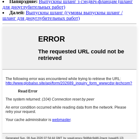
Папярэдняе:
Выпускны шланг з сэндвіч-фланцам (шланг
для дноуглубительных работ)
Далей:
Выпускны шланг (гумовы выпускны шланг /
шланг для дноуглубительных работ)