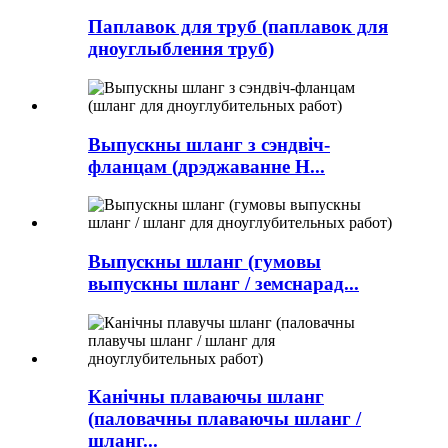
Паплавок для труб (паплавок для
дноуглыблення труб)
Выпускны шланг з сэндвіч-
фланцам (дрэджаванне H...
Выпускны шланг (гумовы
выпускны шланг / земснарад...
Канічны плаваючы шланг
(паловачны плаваючы шланг /
шланг...