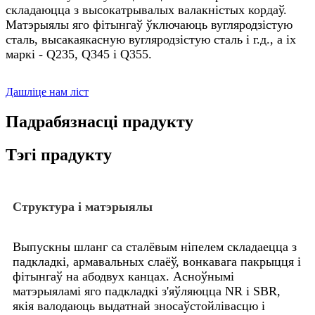
складаюцца з высокатрывалых валакністых кордаў.
Матэрыялы яго фітынгаў ўключаюць вугляродзістую
сталь, высакаякасную вугляродзістую сталь і г.д., а іх
маркі - Q235, Q345 і Q355.
Дашліце нам ліст
Падрабязнасці прадукту
Тэгі прадукту
Структура і матэрыялы
Выпускны шланг са сталёвым ніпелем складаецца з
падкладкі, армавальных слаёў, вонкавага пакрыцця і
фітынгаў на абодвух канцах. Асноўнымі
матэрыяламі яго падкладкі з'яўляюцца NR і SBR,
якія валодаюць выдатнай зносаўстойлівасцю і