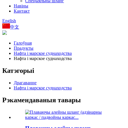
Спецыяльны шланг
Навіны
Кантакт
English
中文
Галоўная
Прадукты
Нафта і марское суднаходства
Нафта і марское суднаходства
Катэгорыі
Драгаванне
Нафта і марское суднаходства
Рэкамендаваныя тавары