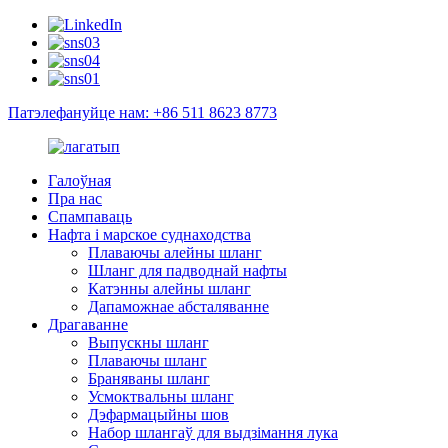
Патэлефануйце нам: +86 511 8623 8773
Галоўная
Пра нас
Спампаваць
Нафта і марское суднаходства
Плаваючы алейны шланг
Шланг для падводнай нафты
Катэнны алейны шланг
Дапаможнае абсталяванне
Драгаванне
Выпускны шланг
Плаваючы шланг
Браняваны шланг
Усмоктвальны шланг
Дэфармацыйны шов
Набор шлангаў для выдзімання лука