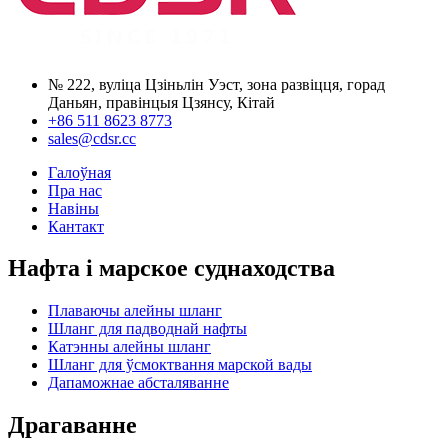
№ 222, вуліца Цзіньлін Уэст, зона развіцця, горад
Даньян, правінцыя Цзянсу, Кітай
+86 511 8623 8773
sales@cdsr.cc
Галоўная
Пра нас
Навіны
Кантакт
Нафта і марское суднаходства
Плаваючы алейны шланг
Шланг для падводнай нафты
Катэнны алейны шланг
Шланг для ўсмоктвання марской вады
Дапаможнае абсталяванне
Драгаванне