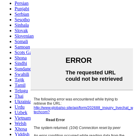
Persian
Punjabi
Serbian
Sesotho
Sinhala
Slovak
Slovenian
Somali
Samoan
Scots Gaelic
Shona
Sindhi
Sundanese
Swahili
Tajik
Tamil
Telugu
Thai
Ukrainian
Urdu
Uzbek
Vietnamese
Welsh
Xhosa
Yiddish