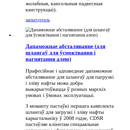
жолабныя, кансольныя падвесныя
канструкцыі).
запыт
дэталь
Дапаможнае абсталяванне (для
шлангаў для ўсмоктвання і
нагнятання алею)
Прафесійнае і адпаведнае дапаможнае
абсталяванне для шлангаў для пагрузкі
і зліву нафты можа добра
выкарыстоўвацца ў розных марскіх
умовах і ўмовах эксплуатацыі.
З моманту пастаўкі першага камплекта
шлангаў для загрузкі і зліву нафты
карыстальніку ў 2008 годзе, CDSR
пастаўляе кліентам спецыяльнае