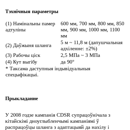
Тэхнічныя параметры
(1) Намінальны памер
600 мм, 700 мм, 800 мм, 850
адтуліны
мм, 900 мм, 1000 мм, 1100
мм
5 м ~ 11,8 м (дапушчальная
(2) Даўжыня шланга
адхіленне: ±2%)
(3) Рабочы ціск
2,5 МПа ~ 3 МПа
(4) Кут выгібу
да 90°
* Таксама даступныя індывідуальныя
спецыфікацыі.
Прыкладанне
У 2008 годзе кампанія CDSR супрацоўнічала з
кітайскімі дноуглыбленчымі кампаніямі ў
распрацоўцы шланга з адаптацыяй да нахілу і