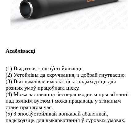
Асаблівасці
(1) Выдатная зносаўстойлівасць.
(2) Устойлівы да скручвання, з добрай гнуткасцю.
(3) Вытрымлівае высокі ціск, падыходзіць для
розных умоў працоўнага ціску.
(4) Можа заставацца бесперашкодным пры згінанні
пад вялікім вуглом і можа працаваць у згінаным
стане працяглы час.
(5) З зносаўстойлівай вонкавай абалонкай,
падыходзіць для выкарыстання ў суровых умовах.