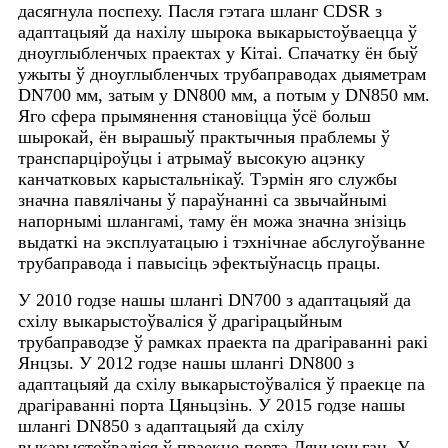
дасягнула поспеху. Пасля гэтага шланг CDSR з
адаптацыяй да нахілу шырока выкарыстоўваецца ў
дноуглыбленчых праектах у Кітаі. Спачатку ён быў
ужыты ў дноуглыбленчых трубаправодах дыяметрам
DN700 мм, затым у DN800 мм, а потым у DN850 мм.
Яго сфера прымянення становіцца ўсё больш
шырокай, ён вырашыў практычныя праблемы ў
транспарціроўцы і атрымаў высокую ацэнку
канчатковых карыстальнікаў. Тэрмін яго службы
значна павялічаны ў параўнанні са звычайнымі
напорнымі шлангамі, таму ён можа значна знізіць
выдаткі на эксплуатацыю і тэхнічнае абслугоўванне
трубаправода і павысіць эфектыўнасць працы.
У 2010 годзе нашы шлангі DN700 з адаптацыяй да
схілу выкарыстоўваліся ў драгірацыйным
трубаправодзе ў рамках праекта па драгіраванні ракі
Янцзы. У 2012 годзе нашы шлангі DN800 з
адаптацыяй да схілу выкарыстоўваліся ў праекце па
драгіраванні порта Цяньцзінь. У 2015 годзе нашы
шлангі DN850 з адаптацыяй да схілу
выкарыстоўваліся ў праекце порта Ляньюньган. У