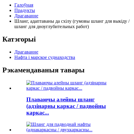
Галоўная
Прадукты
Драгаванне
Шланг, адаптаваны да схілу (гумовы шланг для выкіду /
шланг для дноуглубительных работ)
Катэгорыі
Драгаванне
Нафта і марское суднаходства
Рэкамендаваныя тавары
Плаваючы алейны шланг
(адзінарны каркас / падвойны
каркас...