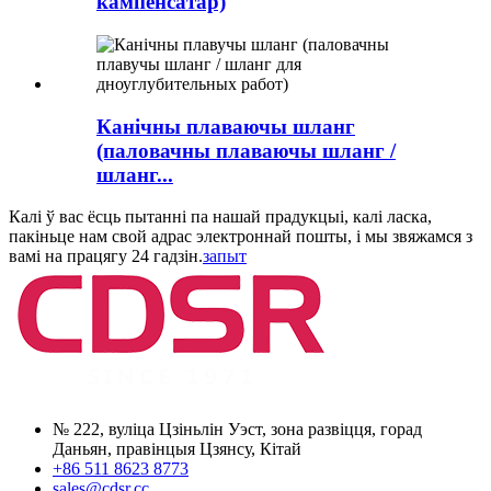
кампенсатар)
Канічны плаваючы шланг
(паловачны плаваючы шланг /
шланг...
Калі ў вас ёсць пытанні па нашай прадукцыі, калі ласка,
пакіньце нам свой адрас электроннай пошты, і мы звяжамся з
вамі на працягу 24 гадзін.
запыт
№ 222, вуліца Цзіньлін Уэст, зона развіцця, горад
Даньян, правінцыя Цзянсу, Кітай
+86 511 8623 8773
sales@cdsr.cc