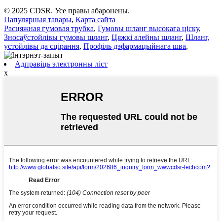
© 2025 CDSR. Усе правы абаронены.
Папулярныя тавары
,
Карта сайта
Расцяжная гумовая трубка
,
Гумовы шланг высокага ціску
,
Зносаўстойлівы гумовы шланг
,
Цяжкі алейны шланг
,
Шланг,
устойлівы да сцірання
,
Профіль дэфармацыйнага шва
,
Адправіць электронны ліст
x