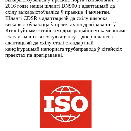
2016 годзе нашы шлангі DN900 з адаптацыяй да
схілу выкарыстоўваліся ў праекце Фанчэнган.
Шлангі CDSR з адаптацыяй да схілу шырока
выкарыстоўваюцца ў праектах па драгіраванні ў
Кітаі буйнымі кітайскімі драгірацыйнымі кампаніямі
і заслужылі іх высокую ацэнку. Цяпер шлангі з
адаптацыяй да схілу сталі стандартнай
канфігурацыяй напорнага трубаправода ў кітайскіх
праектах па драгіраванні.