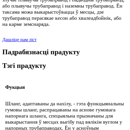
або плывучы трубаправод і наземны трубаправод. Ён
таксама можа выкарыстоўвацца ў месцы, дзе
трубаправод перасякае кесон або хвалеадбойнік, або
на карме земснаряда.
Дашліце нам ліст
Падрабязнасці прадукту
Тэгі прадукту
Фукцыя
Шланг, адаптаваны да нахілу, - гэта функцыянальны
гумовы шланг, распрацаваны на аснове гумовага
напорнага шланга, спецыяльна прызначаны для
выкарыстання ў месцах выгібу пад вялікім вуглом у
напорных трубаправодах. Ён у асноўным