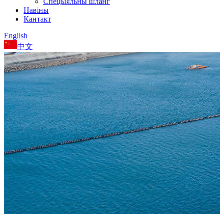
Спецыяльны шланг
Навіны
Кантакт
English
中文