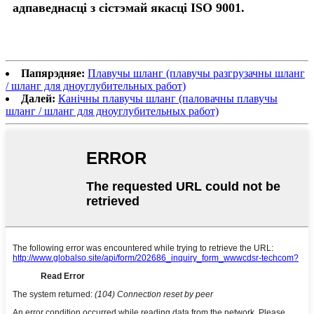
адпаведнасці з сістэмай якасці ISO 9001.
Папярэдняе:
Плавучы шланг (плавучы разгрузачны шланг
/ шланг для дноуглубительных работ)
Далей:
Канічны плавучы шланг (паловачны плавучы
шланг / шланг для дноуглубительных работ)