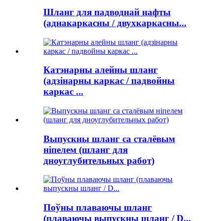
Шланг для падводнай нафты
(аднакаркасны / двухкаркасны...
Катэнарны алейны шланг
(адзінарны каркас / падвойны
каркас ...
Выпускны шланг са сталёвым
ніпелем (шланг для
дноуглубительных работ)
Поўны плаваючы шланг
(плаваючы выпускны шланг / D...