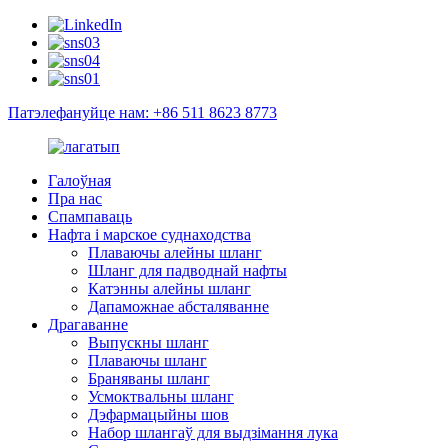
Патэлефануйце нам: +86 511 8623 8773
Галоўная
Пра нас
Спампаваць
Нафта і марское суднаходства
Плаваючы алейны шланг
Шланг для падводнай нафты
Катэнны алейны шланг
Дапаможнае абсталяванне
Драгаванне
Выпускны шланг
Плаваючы шланг
Браняваны шланг
Усмоктвальны шланг
Дэфармацыйны шов
Набор шлангаў для выдзімання лука