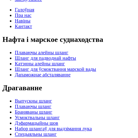
Галоўная
Пра нас
Навіны
Кантакт
Нафта і марское суднаходства
Плаваючы алейны шланг
Шланг для падводнай нафты
Катэнны алейны шланг
Шланг для ўсмоктвання марской вады
Дапаможнае абсталяванне
Драгаванне
Выпускны шланг
Плаваючы шланг
Браняваны шланг
Усмоктвальны шланг
Дэфармацыйны шов
Набор шлангаў для выдзімання лука
Спецыяльны шланг