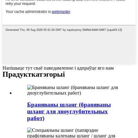
Напішыце тут сваё паведамленне і адпраўце яго нам
Прадукт
катэгорыі
Браняваны шланг (браняваны
шланг для дноуглубительных
работ)