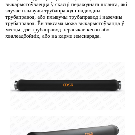
выкарыстоўваецца ў якасці пераходнага шланга, які
злучае плывучы трубаправод і падводны
трубаправод, або плывучы трубаправод і наземны
трубаправод. Ён таксама можа выкарыстоўвацца ў
месцы, дзе трубаправод перасякае кесон або
хвалеадбойнік, або на карме земснаряда.