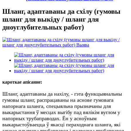
Шланг, адаптаваны да схілу (гумовы
шланг для выкіду / шланг для
дноуглубительных работ)
кароткае апісанне:
Шланг, адаптаваны да нахілу, - гэта функцыянальны
гумовы шланг, распрацаваны на аснове гумовага
напорнага шланга, спецыяльна прызначаны для
выкарыстання ў месцах выгібу пад вялікім вуглом у
напорных трубаправодах. Ён у асноўным
выкарыстоўваецца ў якасці пераходнага шланга, які
злучае плывучы трубаправод і падводны трубаправод,