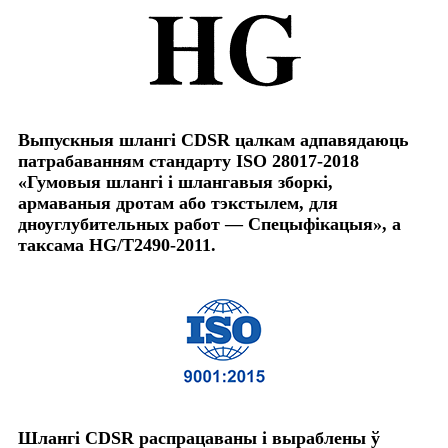
Выпускныя шлангі CDSR цалкам адпавядаюць
патрабаванням стандарту ISO 28017-2018
«Гумовыя шлангі і шлангавыя зборкі,
армаваныя дротам або тэкстылем, для
дноуглубительных работ — Спецыфікацыя», а
таксама HG/T2490-2011.
Шлангі CDSR распрацаваны і выраблены ў