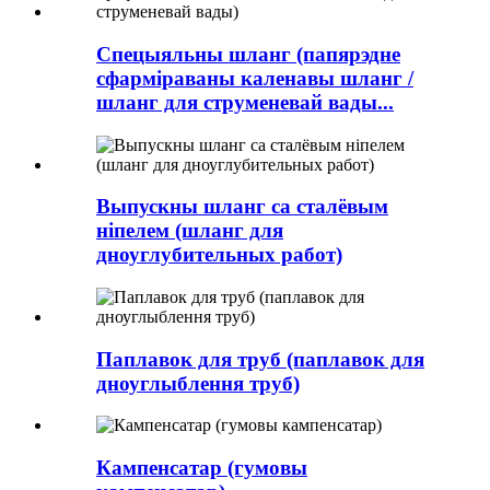
Спецыяльны шланг (папярэдне
сфарміраваны каленавы шланг /
шланг для струменевай вады...
Выпускны шланг са сталёвым
ніпелем (шланг для
дноуглубительных работ)
Паплавок для труб (паплавок для
дноуглыблення труб)
Кампенсатар (гумовы