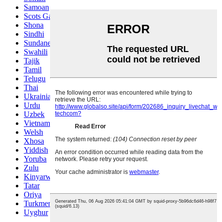
Samoan
Scots Gaelic
Shona
Sindhi
Sundanese
Swahili
Tajik
Tamil
Telugu
Thai
Ukrainian
Urdu
Uzbek
Vietnamese
Welsh
Xhosa
Yiddish
Yoruba
Zulu
Kinyarwanda
Tatar
Oriya
Turkmen
Uyghur